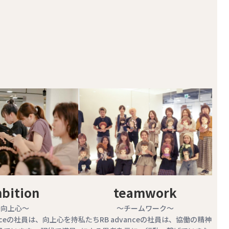
bition
teamwork
～向上心～
～チームワーク～
anceの社員は、向上心を持
私たちRB advanceの社員は、協働の精神