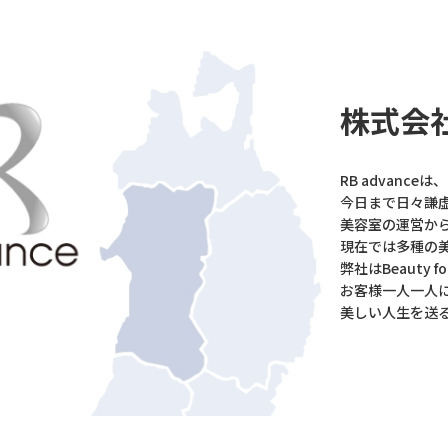
株式会社 
RB advanc
今日まで日々謙
美容室の運営か
現在では多種の
弊社はBeauty 
お客様一人一人
美しい人生を送