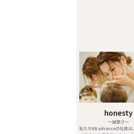
honesty
～誠実さ～
私たちRB advanceの社員