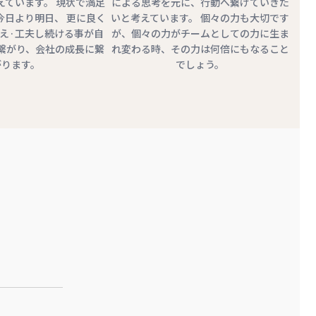
えています。 現状で満足
による思考を元に、行動へ繋げていきた
今日より明日、 更に良く
いと考えています。 個々の力も大切です
考え·工夫し続ける事が自
が、個々の力がチームとしての力に生ま
繋がり、会社の成長に繋
れ変わる時、その力は何倍にもなること
がります。
でしょう。