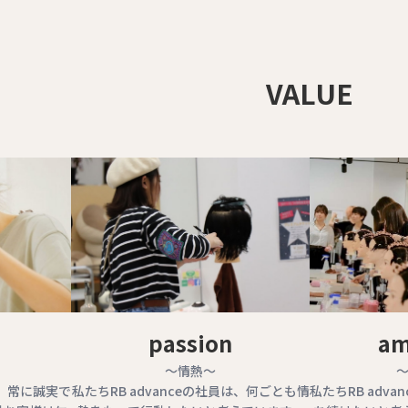
VALUE
passion
am
～情熱～
は、常に誠実で
私たちRB advanceの社員は、何ごとも情
私たちRB adv